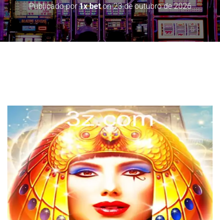
Publicado por
1x bet
on
23 de outubro de 2026