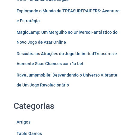
Explorando o Mundo de TREASURERAIDERS: Aventura
e Estratégia
MagicLamp: Um Mergulho no Universo Fantástico do
Novo Jogo de Azar Online
Descubra as Atrações do Jogo UnlimitedTreasures e
Aumente Suas Chances com 1x bet
RaveJumpmobile: Desvendando o Universo Vibrante
de Um Jogo Revolucionário
Categorias
Artigos
Table Games