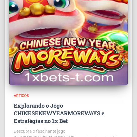
ARTIGOS
Explorando o Jogo
CHINESENEWYEARMOREWAYS e
Estratégias no 1x Bet
Descubra o fascinante jogo