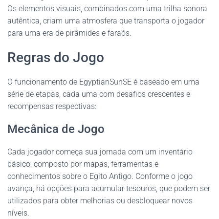
Os elementos visuais, combinados com uma trilha sonora
autêntica, criam uma atmosfera que transporta o jogador
para uma era de pirâmides e faraós.
Regras do Jogo
O funcionamento de EgyptianSunSE é baseado em uma
série de etapas, cada uma com desafios crescentes e
recompensas respectivas:
Mecânica de Jogo
Cada jogador começa sua jornada com um inventário
básico, composto por mapas, ferramentas e
conhecimentos sobre o Egito Antigo. Conforme o jogo
avança, há opções para acumular tesouros, que podem ser
utilizados para obter melhorias ou desbloquear novos
níveis.