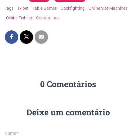
Tags:
1x bet
Table Games
Cockfighting
Online Slot Machines
Online Fishing
Contate-nos
0 Comentários
Deixe um comentário
Nome
*