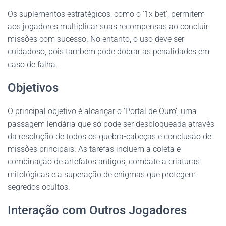
Os suplementos estratégicos, como o '1x bet', permitem
aos jogadores multiplicar suas recompensas ao concluir
missões com sucesso. No entanto, o uso deve ser
cuidadoso, pois também pode dobrar as penalidades em
caso de falha.
Objetivos
O principal objetivo é alcançar o ‘Portal de Ouro’, uma
passagem lendária que só pode ser desbloqueada através
da resolução de todos os quebra-cabeças e conclusão de
missões principais. As tarefas incluem a coleta e
combinação de artefatos antigos, combate a criaturas
mitológicas e a superação de enigmas que protegem
segredos ocultos.
Interação com Outros Jogadores