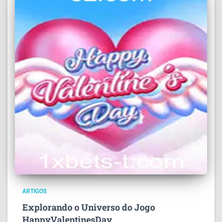
ARTIGOS
Explorando o Universo do Jogo
HappyValentinesDay