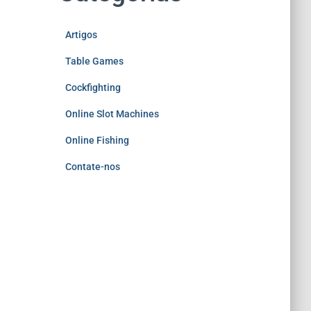
Artigos
Table Games
Cockfighting
Online Slot Machines
Online Fishing
Contate-nos