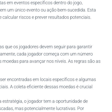
tas em eventos específicos dentro do jogo,
m um único evento ou ação bem-sucedida. Esta
e calcular riscos e prever resultados potenciais.
as que os jogadores devem seguir para garantir
eiramente, cada jogador começa com um número
s moedas para avançar nos níveis. As regras são as
r encontradas em locais específicos e algumas
ais. A coleta eficiente dessas moedas é crucial
estratégia, o jogador tem a oportunidade de
scadas, mas potencialmente lucrativas. Por