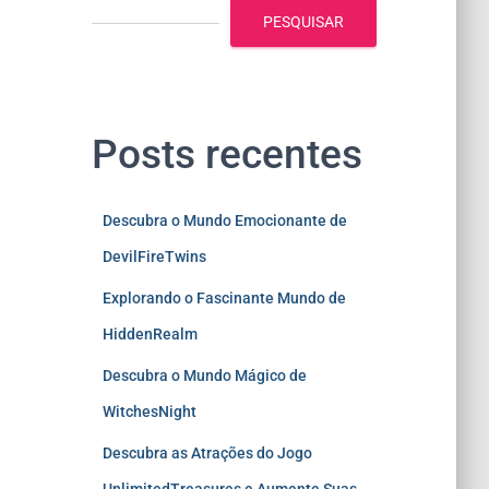
PESQUISAR
Posts recentes
Descubra o Mundo Emocionante de
DevilFireTwins
Explorando o Fascinante Mundo de
HiddenRealm
Descubra o Mundo Mágico de
WitchesNight
Descubra as Atrações do Jogo