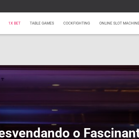
1X BET
TABLE GAMES
COCKFIGHTING
ONLINE SLOT MACHIN
Desvendando o Fascinan