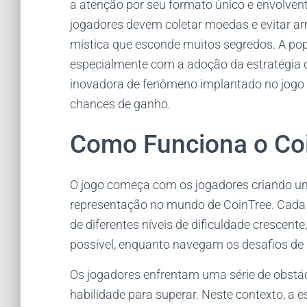
a atenção por seu formato único e envolven
jogadores devem coletar moedas e evitar ar
mística que esconde muitos segredos. A pop
especialmente com a adoção da estratégia 
inovadora de fenômeno implantado no jogo
chances de ganho.
Como Funciona o Co
O jogo começa com os jogadores criando u
representação no mundo de CoinTree. Cada 
de diferentes níveis de dificuldade crescen
possível, enquanto navegam os desafios de
Os jogadores enfrentam uma série de obstác
habilidade para superar. Neste contexto, a