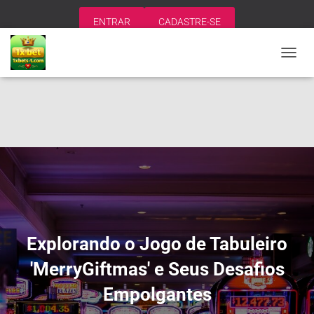
ENTRAR
CADASTRE-SE
A
L
T
E
R
N
A
R
N
A
V
E
G
A
Explorando o Jogo de Tabuleiro
Ç
Ã
'MerryGiftmas' e Seus Desafios
O
Empolgantes