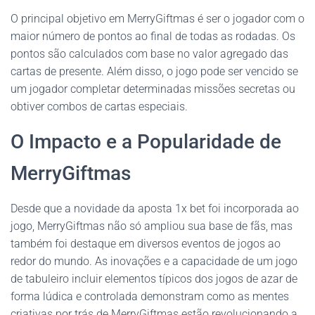
O principal objetivo em MerryGiftmas é ser o jogador com o
maior número de pontos ao final de todas as rodadas. Os
pontos são calculados com base no valor agregado das
cartas de presente. Além disso, o jogo pode ser vencido se
um jogador completar determinadas missões secretas ou
obtiver combos de cartas especiais.
O Impacto e a Popularidade de
MerryGiftmas
Desde que a novidade da aposta 1x bet foi incorporada ao
jogo, MerryGiftmas não só ampliou sua base de fãs, mas
também foi destaque em diversos eventos de jogos ao
redor do mundo. As inovações e a capacidade de um jogo
de tabuleiro incluir elementos típicos dos jogos de azar de
forma lúdica e controlada demonstram como as mentes
criativas por trás de MerryGiftmas estão revolucionando a