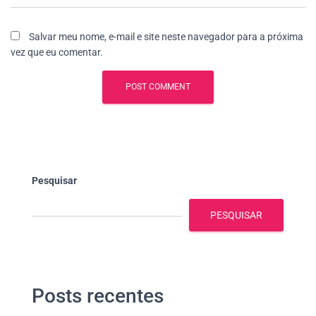
Salvar meu nome, e-mail e site neste navegador para a próxima
vez que eu comentar.
Pesquisar
PESQUISAR
Posts recentes