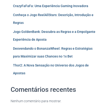
CrazyFaFaFa: Uma Experiência Gaming Inovadora
Conheça o Jogo ReelAllStars: Descrição, Introdução e
Regras
Jogo GoldenBank: Descubra as Regras e a Empolgante
Experiência de Aposta
Desvendando o BonanzaWheel: Regras e Estratégias
para Maximizar suas Chances no 1x Bet
Thor2: A Nova Sensação no Universo dos Jogos de
Apostas
Comentários recentes
Nenhum comentário para mostrar.