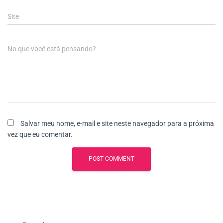
Site
No que você está pensando?
Salvar meu nome, e-mail e site neste navegador para a próxima
vez que eu comentar.