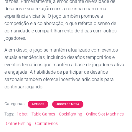
razões. Primeiramente, a emocionante diversidade de
desafios e sua relação com a cozinha criam uma
experiência viciante. O jogo também promove a
competição e a colaboração, o que reforça o senso de
comunidade e compartilhamento de dicas com outros
jogadores.
Além disso, o jogo se mantém atualizado com eventos
atuais e tendências, incluindo desafios temporários e
eventos temáticos que mantêm a base de jogadores ativa
e engajada. A habilidade de participar de desafios
sazonais também oferece incentivos adicionais para
continuar jogando.
Categorias:
ARTIGOS
JOGOS DE MESA
Tags:
1x bet
Table Games
Cockfighting
Online Slot Machines
Online Fishing
Contate-nos