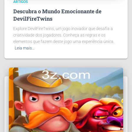
ARTIGOS
Descubra o Mundo Emocionante de
DevilFireTwins
Explore DevilFireTwins, um jogo inovador que desafia a
criatividade dos jogadores. Conheça as regras e os
elementos que fazem deste jogo uma experiência única.
Leia mais…