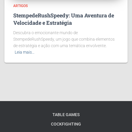
ARTIGOS
StempedeRushSpeedy: Uma Aventura de
Velocidade e Estratégia
Descubra o emocionante mundo de
StempedeRushSpeedy, um jogo que combina elementos
de estratégia e ação com uma temática envolvente.
Leia mais…
TABLE GAMES
COCKFIGHTING