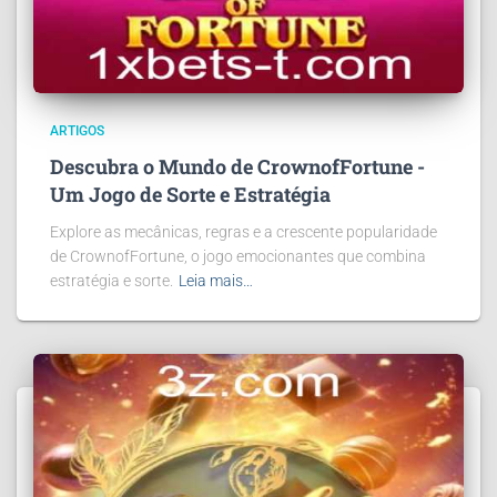
ARTIGOS
Descubra o Mundo de CrownofFortune -
Um Jogo de Sorte e Estratégia
Explore as mecânicas, regras e a crescente popularidade
de CrownofFortune, o jogo emocionantes que combina
estratégia e sorte.
Leia mais…