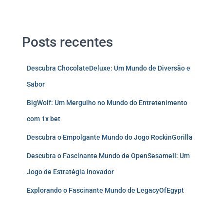
Posts recentes
Descubra ChocolateDeluxe: Um Mundo de Diversão e
Sabor
BigWolf: Um Mergulho no Mundo do Entretenimento
com 1x bet
Descubra o Empolgante Mundo do Jogo RockinGorilla
Descubra o Fascinante Mundo de OpenSesameII: Um
Jogo de Estratégia Inovador
Explorando o Fascinante Mundo de LegacyOfEgypt