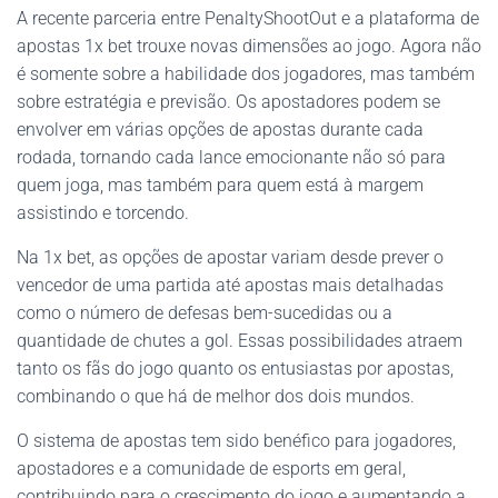
A recente parceria entre PenaltyShootOut e a plataforma de
apostas 1x bet trouxe novas dimensões ao jogo. Agora não
é somente sobre a habilidade dos jogadores, mas também
sobre estratégia e previsão. Os apostadores podem se
envolver em várias opções de apostas durante cada
rodada, tornando cada lance emocionante não só para
quem joga, mas também para quem está à margem
assistindo e torcendo.
Na 1x bet, as opções de apostar variam desde prever o
vencedor de uma partida até apostas mais detalhadas
como o número de defesas bem-sucedidas ou a
quantidade de chutes a gol. Essas possibilidades atraem
tanto os fãs do jogo quanto os entusiastas por apostas,
combinando o que há de melhor dos dois mundos.
O sistema de apostas tem sido benéfico para jogadores,
apostadores e a comunidade de esports em geral,
contribuindo para o crescimento do jogo e aumentando a