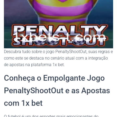
Descubra tudo sobre o jogo PenaltyShootOut, suas regras e
como este se destaca no cenário atual com a integração
de apostas na plataforma 1x bet.
Conheça o Empolgante Jogo
PenaltyShootOut e as Apostas
com 1x bet
O futebol é um dos esportes mais emocionantes do