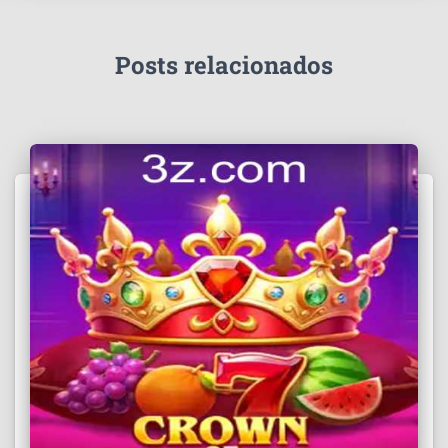
Posts relacionados