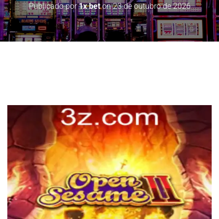
Publicado por
1x bet
on
23 de outubro de 2026