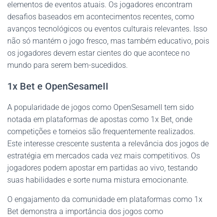
elementos de eventos atuais. Os jogadores encontram
desafios baseados em acontecimentos recentes, como
avanços tecnológicos ou eventos culturais relevantes. Isso
não só mantém o jogo fresco, mas também educativo, pois
os jogadores devem estar cientes do que acontece no
mundo para serem bem-sucedidos.
1x Bet e OpenSesameII
A popularidade de jogos como OpenSesameII tem sido
notada em plataformas de apostas como 1x Bet, onde
competições e torneios são frequentemente realizados.
Este interesse crescente sustenta a relevância dos jogos de
estratégia em mercados cada vez mais competitivos. Os
jogadores podem apostar em partidas ao vivo, testando
suas habilidades e sorte numa mistura emocionante.
O engajamento da comunidade em plataformas como 1x
Bet demonstra a importância dos jogos como