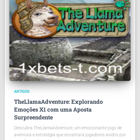
ARTIGOS
TheLlamaAdventure: Explorando
Emoções X1 com uma Aposta
Surpreendente
Descubra TheLlamaAdventure, um emocionante jogo de
aventura e estratégia que encantará jogadores ávidos por