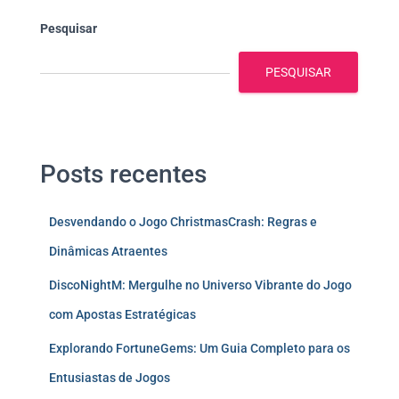
Pesquisar
PESQUISAR
Posts recentes
Desvendando o Jogo ChristmasCrash: Regras e
Dinâmicas Atraentes
DiscoNightM: Mergulhe no Universo Vibrante do Jogo
com Apostas Estratégicas
Explorando FortuneGems: Um Guia Completo para os
Entusiastas de Jogos