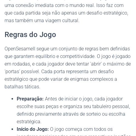
uma conexão imediata com o mundo real. Isso faz com
que cada partida seja não apenas um desafio estratégico,
mas também uma viagem cultural.
Regras do Jogo
OpenSesameII segue um conjunto de regras bem definidas
que garantem equilíbrio e competitividade. O jogo é jogado
em rodadas, e cada jogador deve tentar 'abrir' o máximo de
'portas' possível. Cada porta representa um desafio
estratégico que pode variar de enigmas complexos a
batalhas táticas.
Preparação:
Antes de iniciar o jogo, cada jogador
escolhe suas peças e organiza seu tabuleiro pessoal,
definido previamente através de sorteio ou escolha
estratégica.
Início do Jogo:
O jogo começa com todos os