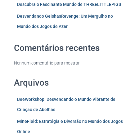
Descubra o Fascinante Mundo de THREELITTLEPIGS
Desvendando GeishasRevenge: Um Mergulho no
Mundo dos Jogos de Azar
Comentários recentes
Nenhum comentário para mostrar.
Arquivos
BeeWorkshop: Desvendando o Mundo Vibrante de
Criação de Abelhas
MineField: Estratégia e Diversão no Mundo dos Jogos
Online