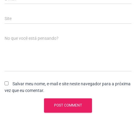
Site
No que você está pensando?
Salvar meu nome, e-mail e site neste navegador para a próxima
vez que eu comentar.