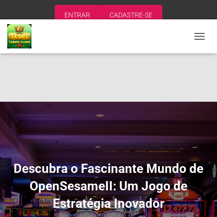
ENTRAR
CADASTRE-SE
A
L
T
E
R
N
A
R
N
A
V
E
G
A
Descubra o Fascinante Mundo de
Ç
Ã
OpenSesameII: Um Jogo de
O
Estratégia Inovador