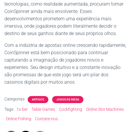
tecnologias, como realidade aumentada, procuram tornar
CoinSpinner ainda mais envolvente. Esses
desenvolvimentos prometem uma experiência mais
imersiva, onde jogadores podem literalmente decidir o
destino de seus ganhos diante de seus próprios olhos.
Com a indústria de apostas online crescendo rapidamente,
CoinSpinner está bem posicionado para continuar
capturando a imaginação de jogadores novos e
experientes. Seu design intuitivo e a constante inovação
são promessas de que este jogo será um pilar dos
cassinos digitais por muitos anos.
Categorias:
ARTIGOS
JOGOS DE MESA
Tags:
1x bet
Table Games
Cockfighting
Online Slot Machines
Online Fishing
Contate-nos