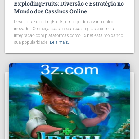
ExplodingFruits: Diversão e Estratégia no
Mundo dos Cassinos Online
Descubra ExplodingFruits, um jogo de cassino online
inovador. Conheça suas mecânicas, regras e como a
integração com plataformas como 1x bet está moldando
sua popularidade.
Leia mais…