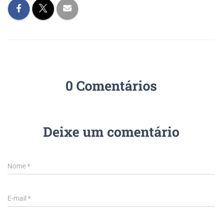
0 Comentários
Deixe um comentário
Nome
*
E-mail
*