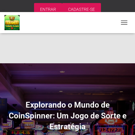
ENTRAR
CADASTRE-SE
A
L
T
E
R
N
A
R
N
A
V
E
G
A
Explorando o Mundo de
Ç
Ã
CoinSpinner: Um Jogo de Sorte e
O
Estratégia