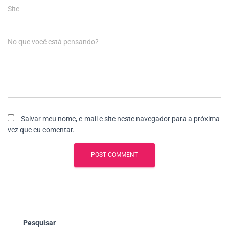
Site
No que você está pensando?
Salvar meu nome, e-mail e site neste navegador para a próxima
vez que eu comentar.
Pesquisar