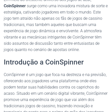
CoinSpinner
surge como uma inovadora mistura de sorte e
estratégia, cativando jogadores em todo o mundo. Este
jogo tem atraído não apenas os fãs de jogos de cassino
tradicionais, mas também aqueles que buscam uma
experiência de jogo dinâmica e envolvente. A atmosfera
vibrante e as mecânicas intrigantes de CoinSpinner têm
sido assuntos de discussão tanto entre entusiastas de
jogos quanto no cenário de apostas online.
Introdução a CoinSpinner
CoinSpinner é um jogo que foca na destreza e na previsão,
oferecendo aos jogadores uma plataforma onde eles
podem testar suas habilidades contra os caprichos do
acaso. Situado em um cenário digital vibrante, CoinSpinner
promove uma experiência de jogo que vai além dos
tradicionais jogos de cassino, trazendo inovação e