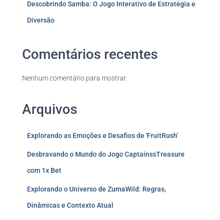
Descobrindo Samba: O Jogo Interativo de Estratégia e
Diversão
Comentários recentes
Nenhum comentário para mostrar.
Arquivos
Explorando as Emoções e Desafios de 'FruitRush'
Desbravando o Mundo do Jogo CaptainssTreasure
com 1x Bet
Explorando o Universo de ZumaWild: Regras,
Dinâmicas e Contexto Atual