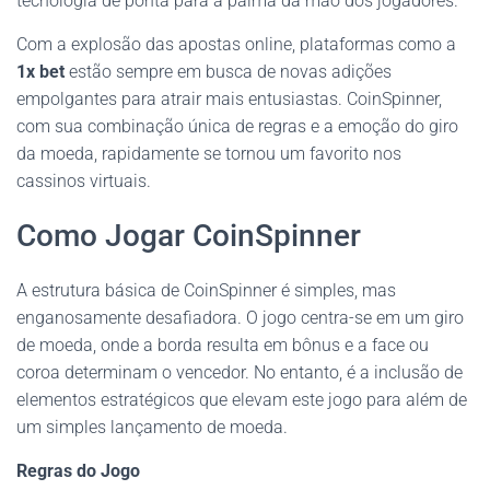
tecnologia de ponta para a palma da mão dos jogadores.
Com a explosão das apostas online, plataformas como a
1x bet
estão sempre em busca de novas adições
empolgantes para atrair mais entusiastas. CoinSpinner,
com sua combinação única de regras e a emoção do giro
da moeda, rapidamente se tornou um favorito nos
cassinos virtuais.
Como Jogar CoinSpinner
A estrutura básica de CoinSpinner é simples, mas
enganosamente desafiadora. O jogo centra-se em um giro
de moeda, onde a borda resulta em bônus e a face ou
coroa determinam o vencedor. No entanto, é a inclusão de
elementos estratégicos que elevam este jogo para além de
um simples lançamento de moeda.
Regras do Jogo